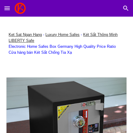
Skip to main content
Skip to navigation
Ket Sat Ngan Hang
-
Luxury Home Safes
-
Két Sắt Thông Minh
LIBERTY Safe
Electronic Home Safes Box Germany High Quality Price Ratio
Cửa hàng bán Két Sắt Chống Tia Xạ