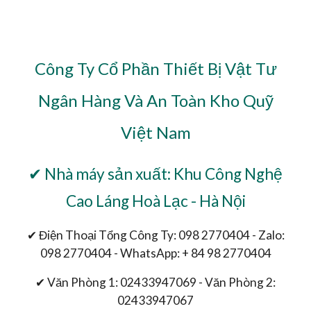
Công Ty Cổ Phần Thiết Bị Vật Tư
Ngân Hàng Và An Toàn Kho Quỹ
Việt Nam
✔ Nhà máy sản xuất: Khu Công Nghệ
Cao Láng Hoà Lạc - Hà Nội
✔ Điện Thoại Tổng Công Ty: 098 2770404 - Zalo:
098 2770404 - WhatsApp: + 84 98 2770404
✔ Văn Phòng 1: 02433947069 - Văn Phòng 2:
02433947067