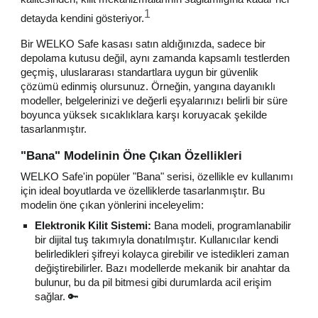
1
detayda kendini gösteriyor.
Bir WELKO Safe kasası satın aldığınızda, sadece bir
depolama kutusu değil, aynı zamanda kapsamlı testlerden
geçmiş, uluslararası standartlara uygun bir güvenlik
çözümü edinmiş olursunuz. Örneğin, yangına dayanıklı
modeller, belgelerinizi ve değerli eşyalarınızı belirli bir süre
boyunca yüksek sıcaklıklara karşı koruyacak şekilde
tasarlanmıştır.
"Bana" Modelinin Öne Çıkan Özellikleri
WELKO Safe'in popüler "Bana" serisi, özellikle ev kullanımı
için ideal boyutlarda ve özelliklerde tasarlanmıştır. Bu
modelin öne çıkan yönlerini inceleyelim:
Elektronik Kilit Sistemi:
Bana modeli, programlanabilir
bir dijital tuş takımıyla donatılmıştır. Kullanıcılar kendi
belirledikleri şifreyi kolayca girebilir ve istedikleri zaman
değiştirebilirler. Bazı modellerde mekanik bir anahtar da
bulunur, bu da pil bitmesi gibi durumlarda acil erişim
sağlar. 🔑