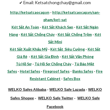
✔ Email: Ketsatchongchay@gmail.com
http://ketsatcaocap.vn
-
http://ketsatcaocap.vn/san-
pham/ket-sat
Két Sắt An Toàn
-
Két Sắt Khách Sạn
-
Két Sắt Ngân
Hàng
-
Két Sắt Chống Cháy
-
Két Sắt Chống Trộm
-
Két
Sắt Mini
Két Sắt Xuất Khẩu Mỹ
-
Két Sắt Siêu Cường
-
Két Sắt
Giá Rẻ
-
Két Sắt Gia Đình
-
Két Sắt Văn Phòng
Tủ Hồ Sơ
-
Tủ Hồ Sơ Chống Cháy
-
Tủ Bảo Mật
Safes
-
Hotel Safes
-
Fireproof Safes
-
Banks Safes
-
Fire
Resistant Cabinet
-
Safes Box
WELKO Safes Alibaba
-
WELKO Safe Lazada
-
WELKO
Safes Shopee
-
WELKO Safe Twitter
-
WELKO Safe
Facebook