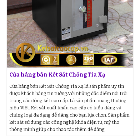
Cửa hàng bán Két Sắt Chống Tia Xạ
Cửa hàng bán Két Sắt Chống Tia Xạ là sản phẩm uy tín
được khách hàng tin tưởng.Với những đặc điểm nổi trội
trong các dòng két cao cấp. Là sản phẩm mang thương
hiệu Việt. Két sắt xuất khẩu cao cấp có kiểu dáng và
chủng loại đa dạng dễ dàng cho bạn lựa chọn. Sản phẩm
két sắt sử dụng các công nghệ khóa điện tử, mỹ tho
thông minh giúp cho thao tác thêm dễ dàng.