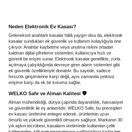
Neden Elektronik Ev Kasası?
Geleneksel anahtarlı kasalar hâlâ yaygın olsa da, elektronik
kasalar sundukları ek güvenlik ve kullanım kolaylığıyla öne
çıkıyor. Anahtar kaybetme veya unutma riskini ortadan
kaldıran dijital şifreleme sistemleri, kullanıcıya hızlı ve
güvenli bir erişim sunar. Elektronik kasalar genellikle, zorla
açılmaya çalışıldığında devreye giren alarm sistemleri gibi
ek güvenlik özellikleriyle donatılır. Bu sayede, sadece
hırsızlık girişimlerine karşı değil, aynı zamanda yetkisiz
erişime karşı da ek bir koruma sağlar.
WELKO Safe ve Alman Kalitesi 🛡️
Alman mühendisliği, dünya çapında dayanıklılık, hassasiyet
ve güvenilirlik ile eş anlamlıdır. WELKO Safe, bu prensipleri
ev kasası üretimine entegre ederek, ürünlerinin uzun
ömürlü ve yüksek güvenlikli olmasını sağlıyor. Markanın 30
yılı aşkın tecrübesi, kasaların üretiminde kullanılan çelik
kalitesinden, kilit mekanizmalarının sağlamlığına kadar her