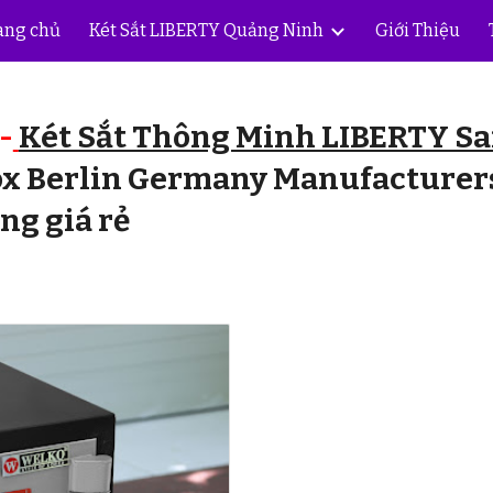
ang chủ
Két Sắt LIBERTY Quảng Ninh
Giới Thiệu
ip to main content
Skip to navigat
-
Két Sắt Thông Minh LIBERTY Sa
ox Berlin Germany Manufacturer
ng giá rẻ