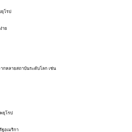
บยุโรป
ง่าย
จากหลายสถาบันระดับโลก เช่น
พยุโรป
ฐอเมริกา