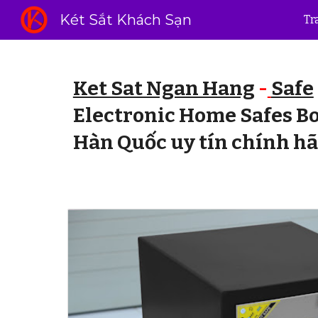
Két Sắt Khách Sạn
Tr
Sk
Ket Sat Ngan Hang
-
Safe
Electronic Home Safes B
Hàn Quốc uy tín chính hã