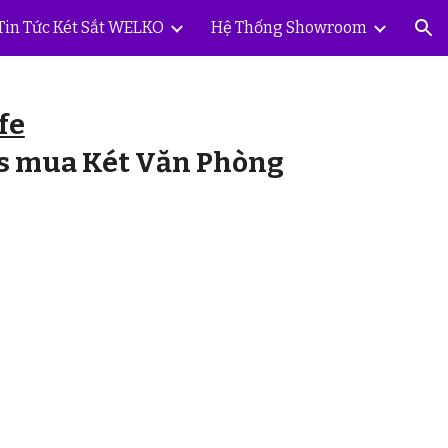
Tin Tức Két Sắt WELKO
Hệ Thống Showroom
ion
fe
s mua Két Văn Phòng