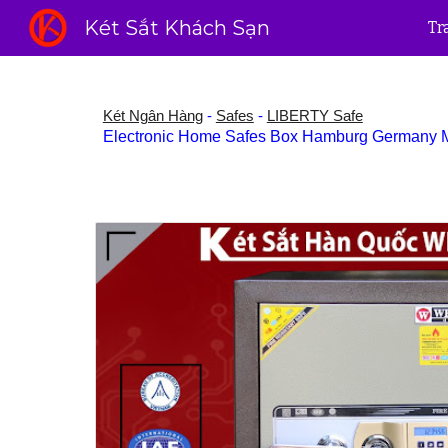
Két Sắt Khách Sạn
Tr
Sk
Két Ngân Hàng
-
Safes
-
LIBERTY Safe
Electronic Home Safes Box Hamburg Germany Mad