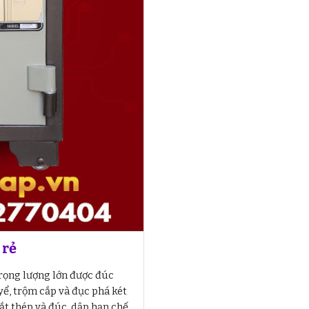
 rẻ
trọng lượng lớn được đúc
yể, trộm cắp và đục phá két
sắt thép và đúc, dập hạn chế