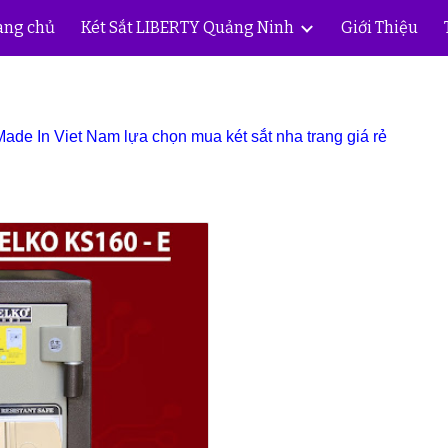
ang chủ
Két Sắt LIBERTY Quảng Ninh
Giới Thiệu
ip to main content
Skip to navigat
e In Viet Nam lựa chọn mua két sắt nha trang giá rẻ