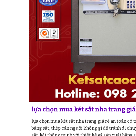
lựa chọn mua két sắt nha trang giá
lựa chọn mua két sắt nha trang giá rẻ an toàn có 
bằng sắt, thép cán nguội không gỉ để tránh di chu
sắt. két thông minh với thiết kế và sản xuất bằng 