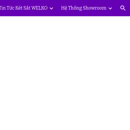
Tin Tức Két Sắt WELKO
Hệ Thống Showroom
ion