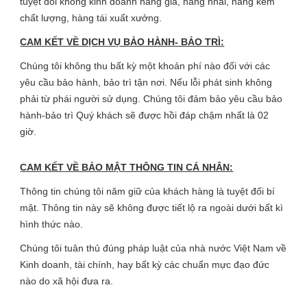
tuyệt đối không kinh doanh hàng giả, hàng nhái, hàng kém
chất lượng, hàng tái xuất xưởng.
CAM KẾT VỀ DỊCH VỤ BẢO HÀNH- BẢO TRÌ:
Chúng tôi không thu bất kỳ một khoản phí nào đối với các
yêu cầu bảo hành, bảo trì tận nơi. Nếu lỗi phát sinh không
phải từ phái người sử dụng. Chúng tôi đảm bảo yêu cầu bảo
hành-bảo trì Quý khách sẽ được hồi đáp chậm nhất là 02
giờ.
CAM KẾT VỀ BẢO MẬT THÔNG TIN CÁ NHÂN:
Thông tin chúng tôi năm giữ của khách hàng là tuyệt đối bí
mật. Thông tin này sẽ không được tiết lộ ra ngoài dưới bất kì
hình thức nào.
Chúng tôi tuân thủ đúng pháp luật của nhà nước Việt Nam về
Kinh doanh, tài chính, hay bất kỳ các chuẩn mực đạo đức
nào do xã hội đưa ra.