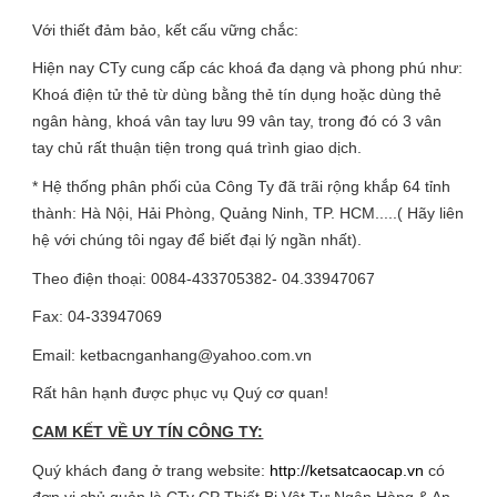
Với thiết đảm bảo, kết cấu vững chắc:
Hiện nay CTy cung cấp các khoá đa dạng và phong phú như:
Khoá điện tử thẻ từ dùng bằng thẻ tín dụng hoặc dùng thẻ
ngân hàng, khoá vân tay lưu 99 vân tay, trong đó có 3 vân
tay chủ rất thuận tiện trong quá trình giao dịch.
* Hệ thống phân phối của Công Ty đã trãi rộng khắp 64 tỉnh
thành: Hà Nội, Hải Phòng, Quảng Ninh, TP. HCM.....( Hãy liên
hệ với chúng tôi ngay để biết đại lý ngần nhất).
Theo điện thoại: 0084-433705382- 04.33947067
Fax: 04-33947069
Email: ketbacnganhang@yahoo.com.vn
Rất hân hạnh được phục vụ Quý cơ quan!
CAM KẾT VỀ UY TÍN CÔNG TY:
Quý khách đang ở trang website:
http://ketsatcaocap.vn
có
đơn vị chủ quản là CTy CP Thiết Bị Vật Tư Ngân Hàng & An