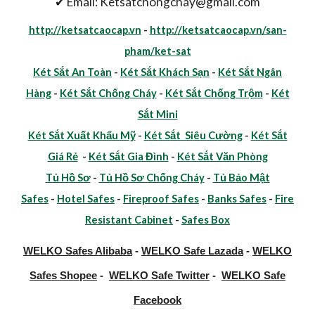
✔ Email: Ketsatchongchay@gmail.com
http://ketsatcaocap.vn
-
http://ketsatcaocap.vn/san-
pham/ket-sat
Két Sắt An Toàn
-
Két Sắt Khách Sạn
-
Két Sắt Ngân
Hàng
-
Két Sắt Chống Cháy
-
Két Sắt Chống Trộm
-
Két
Sắt Mini
Két Sắt Xuất Khẩu Mỹ
-
Két Sắt Siêu Cường
-
Két Sắt
Giá Rẻ
-
Két Sắt Gia Đình
-
Két Sắt Văn Phòng
Tủ Hồ Sơ
-
Tủ Hồ Sơ Chống Cháy
-
Tủ Bảo Mật
Safes
-
Hotel Safes
-
Fireproof Safes
-
Banks Safes
-
Fire
Resistant Cabinet
-
Safes Box
WELKO Safes Alibaba
-
WELKO Safe Lazada
-
WELKO
Safes Shopee
-
WELKO Safe Twitter
-
WELKO Safe
Facebook