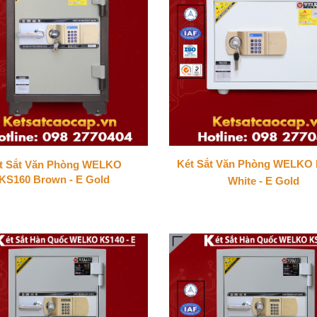
Két Sắt Văn Phòng WELKO
t Sắt Văn Phòng WELKO
KS160 Brown - E Gold
White - E Gold