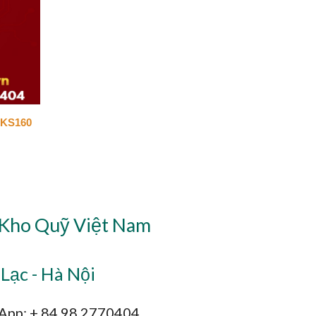
 KS160
 Kho Quỹ Việt Nam
Lạc - Hà Nội
sApp: + 84 98 2770404