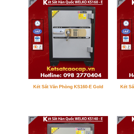
Két Sắt Văn Phòng KS160-E Gold
Két S