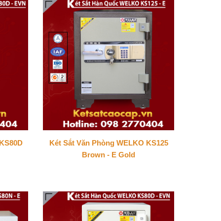
 KS80D
Két Sắt Văn Phòng WELKO KS125
Brown - E Gold