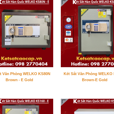
ắt Văn Phòng WELKO KS80N
Két Sắt Văn Phòng WELKO
Brown - E Gold
Brown-E Gold