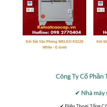
Két Sắt Văn Phòng WELKO KS125
Két S
White - E Gold
Công Ty Cổ Phần 
✔ Nhà máy s
✔ Điện Thoại Tổng Cô