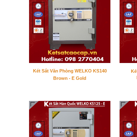
Két Sắt Văn Phòng WELKO KS140
Ké
Brown - E Gold