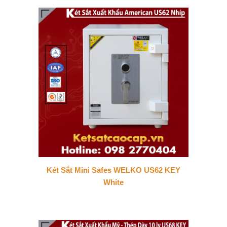
Két Sắt Mini Safes WELKO US62 KEY
White