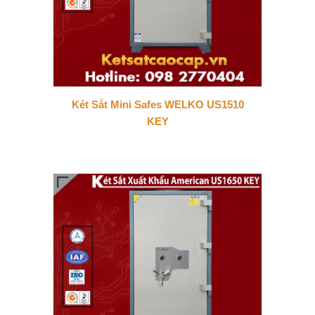
Két Sắt Mini Safes WELKO US1510
KEY