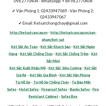
098 2770404 - WhatsApp: + 84 98 2770404
✔ Văn Phòng 1: 02433947069 - Văn Phòng 2:
02433947067
✔ Email: Ketsatchongchay@gmail.com
http://ketsatcaocap.vn
-
http://ketsatcaocap.vn/san-
pham/ket-sat
Két Sắt An Toàn
-
Két Sắt Khách Sạn
-
Két Sắt Ngân
Hàng
-
Két Sắt Chống Cháy
-
Két Sắt Chống Trộm
-
Két
Sắt Mini
Két Sắt Xuất Khẩu Mỹ
-
Két Sắt Siêu Cường
-
Két Sắt
Giá Rẻ
-
Két Sắt Gia Đình
-
Két Sắt Văn Phòng
Tủ Hồ Sơ
-
Tủ Hồ Sơ Chống Cháy
-
Tủ Bảo Mật
Safes
-
Hotel Safes
-
Fireproof Safes
-
Banks Safes
-
Fire
Resistant Cabinet
-
Safes Box