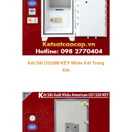
Két Sắt US1080 KEY White Két Trong
Két