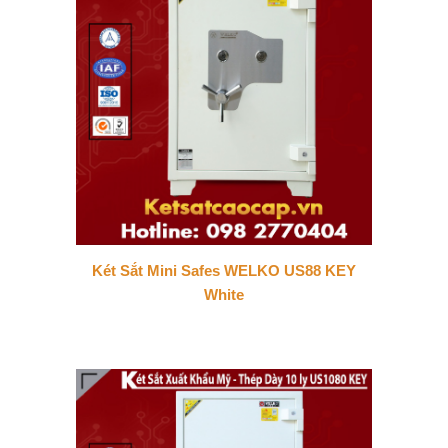
Két Sắt Mini Safes WELKO US88 KEY
White