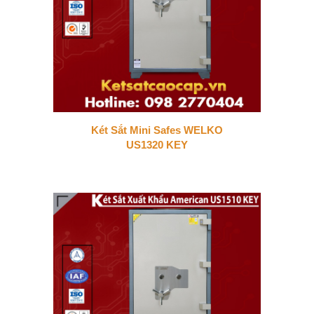
Két Sắt Mini Safes WELKO
US1320 KEY