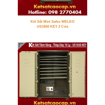
Két Sắt Mini Safes WELKO
US1650 KEY 2 Cửa