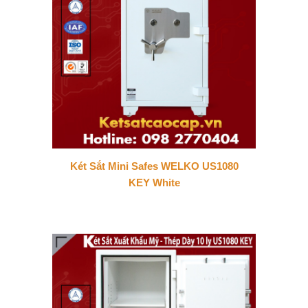
Két Sắt Mini Safes WELKO US1080
KEY White