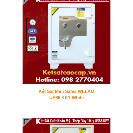
Két Sắt Mini Safes WELKO
US68 KEY White