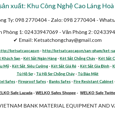
ản xuất: Khu Công Nghệ Cao Láng Hoà 
ng Ty: 098 2770404 - Zalo: 098 2770404 - What
n Phòng 1: 02433947069 - Văn Phòng 2: 024339
✔ Email: Ketsatchongchay@gmail.com
http://ketsatcaocap.vn
-
http://ketsatcaocap.vn/san-pham/ket-sa
t Khách Sạn
-
Két Sắt Ngân Hàng
-
Két Sắt Chống Cháy
-
Két Sắt 
ẩu Mỹ
-
Két Sắt Siêu Cường
-
Két Sắt Giá Rẻ
-
Két Sắt Gia Đình
-
K
Tủ Hồ Sơ
-
Tủ Hồ Sơ Chống Cháy
-
Tủ Bảo Mật
el Safes
-
Fireproof Safes
-
Banks Safes
-
Fire Resistant Cabinet
LKO Safe Lazada
-
WELKO Safes Shopee
-
WELKO Safe Twitte
y VIETNAM BANK MATERIAL EQUIPMENT AND VA