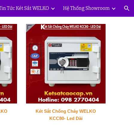
Tin Tức Két Sắt WELKO
Hệ Thống Showroom
ion
LKO
Két Sắt Chống Cháy WELKO
KCC80- Led Dài