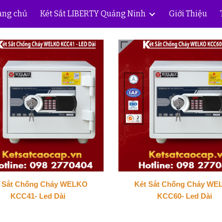
ang chủ
Két Sắt LIBERTY Quảng Ninh
Giới Thiệu
ip to main content
Skip to navigat
t Sắt Chống Cháy WELKO
Két Sắt Chống Cháy WE
KCC41- Led Dài
KCC60- Led Dài