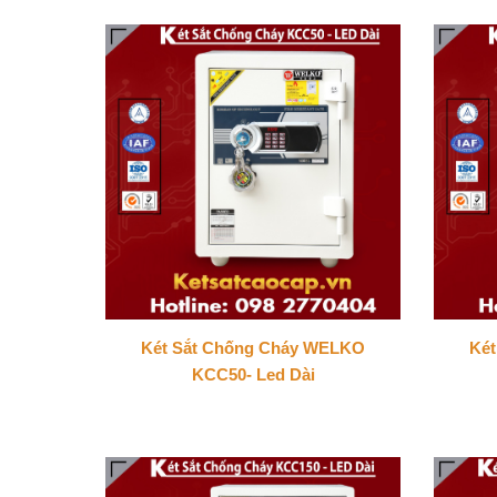
Két Sắt Chống Cháy WELKO
Ké
KCC50- Led Dài