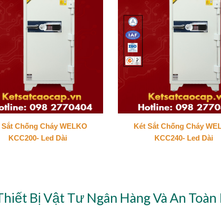
t Sắt Chống Cháy WELKO
Két Sắt Chống Cháy WE
KCC200- Led Dài
KCC240- Led Dài
Thiết Bị Vật Tư Ngân Hàng Và An Toàn