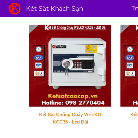
Két Sắt Khách Sạn
Tr
Sk
Két Sắt Chống Cháy WELKO
Ké
KCC38 - Led Dài