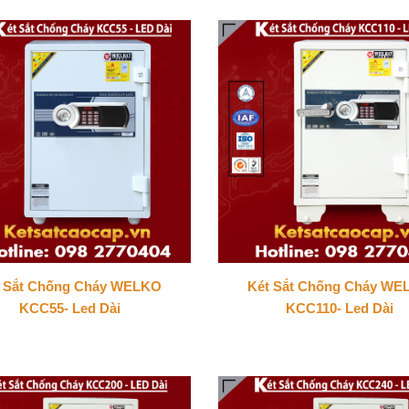
t Sắt Chống Cháy WELKO
Két Sắt Chống Cháy WE
KCC55- Led Dài
KCC110- Led Dài