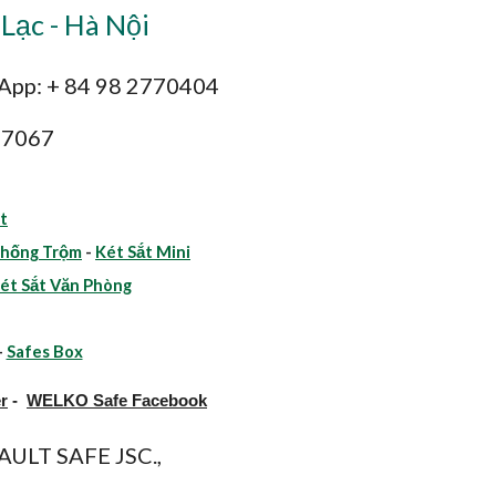
Lạc - Hà Nội
sApp: + 84 98 2770404
47067
t
Chống Trộm
-
Két Sắt Mini
ét Sắt Văn Phòng
-
Safes Box
r
-
WELKO Safe Facebook
ULT SAFE JSC.,