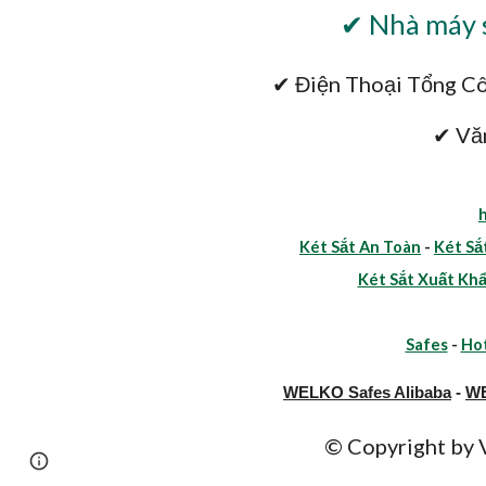
✔ Nhà máy s
✔ Điện Thoại Tổng Cô
✔ Vă
Két Sắt An Toàn
-
Két Sắ
Két Sắt Xuất Kh
Safes
-
Hot
WELKO Safes Alibaba
-
WE
© Copyright b
Page
Google Sites
Report abuse