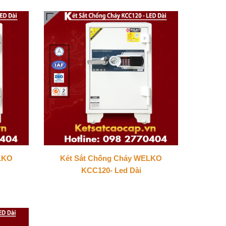
LKO
Két Sắt Chống Cháy WELKO
KCC120- Led Dài