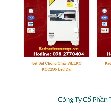
Két Sắt Chống Cháy WELKO
Ké
KCC150- Led Dài
Công Ty Cổ Phần 