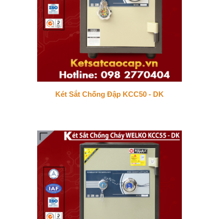
Két Sắt Chống Đập KCC50 - DK