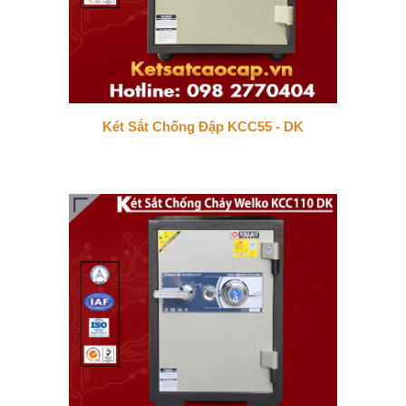
Két Sắt Chống Đập KCC55 - DK