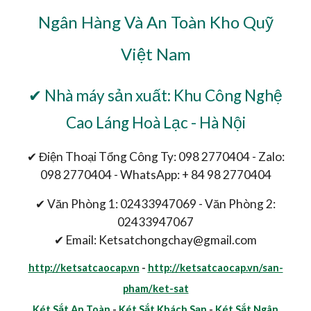
Ngân Hàng Và An Toàn Kho Quỹ
Việt Nam
✔ Nhà máy sản xuất: Khu Công Nghệ
Cao Láng Hoà Lạc - Hà Nội
✔ Điện Thoại Tổng Công Ty: 098 2770404 - Zalo:
098 2770404 - WhatsApp: + 84 98 2770404
✔ Văn Phòng 1: 02433947069 - Văn Phòng 2:
02433947067
✔ Email: Ketsatchongchay@gmail.com
http://ketsatcaocap.vn
-
http://ketsatcaocap.vn/san-
pham/ket-sat
Két Sắt An Toàn
-
Két Sắt Khách Sạn
-
Két Sắt Ngân