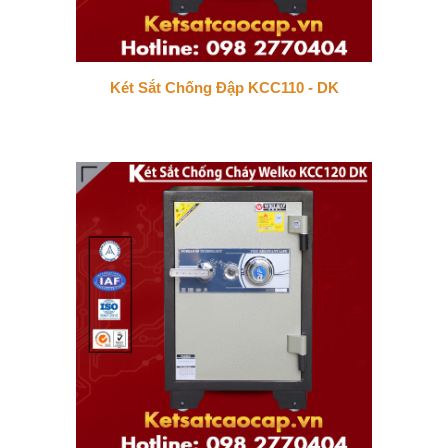
Két Sắt Chống Đập KCC110 - DK