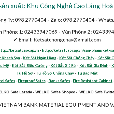
ản xuất: Khu Công Nghệ Cao Láng Hoà 
ng Ty: 098 2770404 - Zalo: 098 2770404 - What
n Phòng 1: 02433947069 - Văn Phòng 2: 024339
✔ Email: Ketsatchongchay@gmail.com
http://ketsatcaocap.vn
-
http://ketsatcaocap.vn/san-pham/ket-sa
t Khách Sạn
-
Két Sắt Ngân Hàng
-
Két Sắt Chống Cháy
-
Két Sắt 
ẩu Mỹ
-
Két Sắt Siêu Cường
-
Két Sắt Giá Rẻ
-
Két Sắt Gia Đình
-
K
Tủ Hồ Sơ
-
Tủ Hồ Sơ Chống Cháy
-
Tủ Bảo Mật
el Safes
-
Fireproof Safes
-
Banks Safes
-
Fire Resistant Cabinet
LKO Safe Lazada
-
WELKO Safes Shopee
-
WELKO Safe Twitte
y VIETNAM BANK MATERIAL EQUIPMENT AND VA