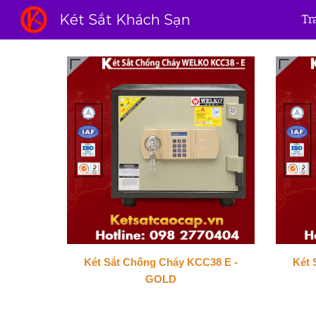
Két Sắt Khách Sạn
Tr
Sk
Két Sắt Chống Cháy KCC38 E -
Két 
GOLD