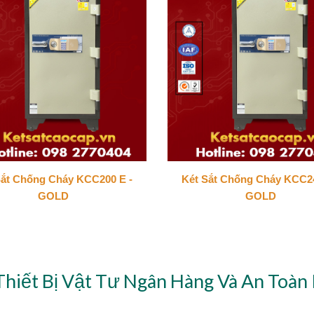
Sắt Chống Cháy KCC200 E -
Két Sắt Chống Cháy KCC24
GOLD
GOLD
Thiết Bị Vật Tư Ngân Hàng Và An Toàn