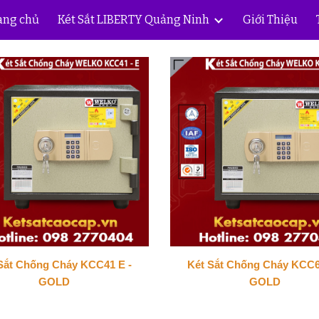
ang chủ
Két Sắt LIBERTY Quảng Ninh
Giới Thiệu
ip to main content
Skip to navigat
Sắt Chống Cháy KCC41 E -
Két Sắt Chống Cháy KCC6
GOLD
GOLD