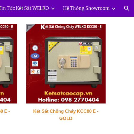
Tin Tức Két Sắt WELKO
Hệ Thống Showroom
ion
0 E -
Két Sắt Chống Cháy KCC80 E -
GOLD