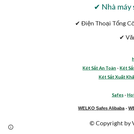
✔ Nhà máy s
✔ Điện Thoại Tổng Cô
✔ Vă
Két Sắt An Toàn
-
Két Sắ
Két Sắt Xuất Kh
Safes
-
Hot
WELKO Safes Alibaba
-
WE
© Copyright b
Page
Google Sites
Report abuse