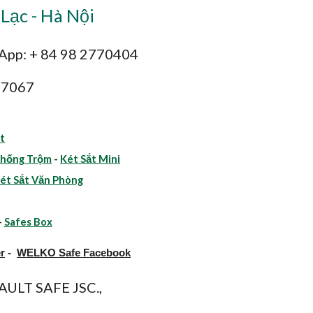
Lạc - Hà Nội
sApp: + 84 98 2770404
47067
t
Chống Trộm
-
Két Sắt Mini
ét Sắt Văn Phòng
-
Safes Box
r
-
WELKO Safe Facebook
ULT SAFE JSC.,