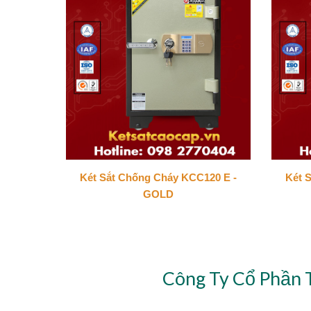
Két Sắt Chống Cháy KCC120 E -
Két 
GOLD
Công Ty Cổ Phần 