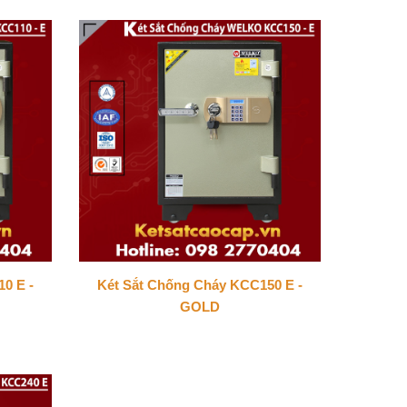
0 E -
Két Sắt Chống Cháy KCC150 E -
GOLD