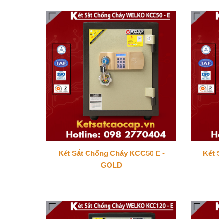
Két Sắt Chống Cháy KCC50 E -
Két 
GOLD