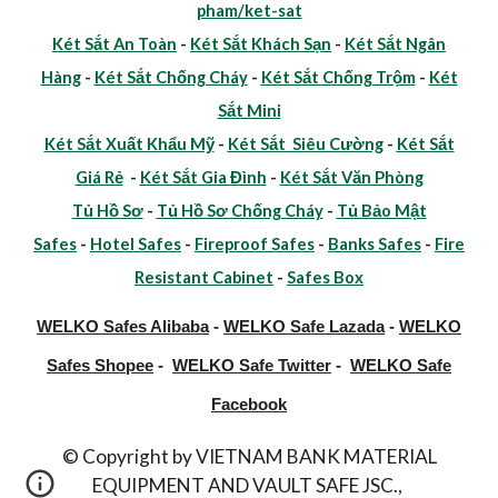
pham/ket-sat
Két Sắt An Toàn
-
Két Sắt Khách Sạn
-
Két Sắt Ngân
Hàng
-
Két Sắt Chống Cháy
-
Két Sắt Chống Trộm
-
Két
Sắt Mini
Két Sắt Xuất Khẩu Mỹ
-
Két Sắt Siêu Cường
-
Két Sắt
Giá Rẻ
-
Két Sắt Gia Đình
-
Két Sắt Văn Phòng
Tủ Hồ Sơ
-
Tủ Hồ Sơ Chống Cháy
-
Tủ Bảo Mật
Safes
-
Hotel Safes
-
Fireproof Safes
-
Banks Safes
-
Fire
Resistant Cabinet
-
Safes Box
WELKO Safes Alibaba
-
WELKO Safe Lazada
-
WELKO
Safes Shopee
-
WELKO Safe Twitter
-
WELKO Safe
Facebook
© Copyright by VIETNAM BANK MATERIAL
EQUIPMENT AND VAULT SAFE JSC.,