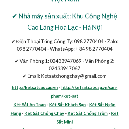
✔ Nhà máy sản xuất: Khu Công Nghệ
Cao Láng Hoà Lạc - Hà Nội
✔ Điện Thoại Tổng Công Ty: 098 2770404 - Zalo:
098 2770404 - WhatsApp: + 84 98 2770404
✔ Văn Phòng 1: 02433947069 - Văn Phòng 2:
02433947067
✔ Email: Ketsatchongchay@gmail.com
http://ketsatcaocap.vn
-
http://ketsatcaocap.vn/san-
pham/ket-sat
Két Sắt An Toàn
-
Két Sắt Khách Sạn
-
Két Sắt Ngân
Hàng
-
Két Sắt Chống Cháy
-
Két Sắt Chống Trộm
-
Két
Sắt Mini