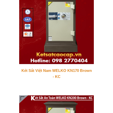
Két Sắt Việt Nam WELKO KN170 Brown
- KC