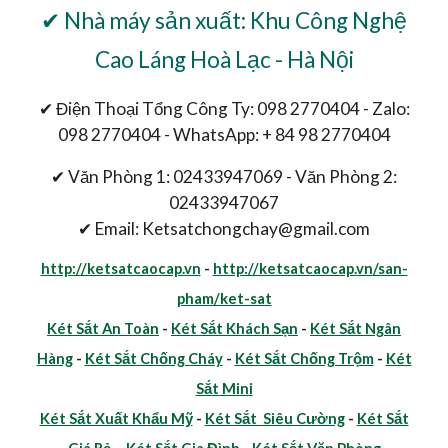
✔ Nhà máy sản xuất: Khu Công Nghệ
Cao Láng Hoà Lạc - Hà Nội
✔ Điện Thoại Tổng Công Ty: 098 2770404 - Zalo:
098 2770404 - WhatsApp: + 84 98 2770404
✔ Văn Phòng 1: 02433947069 - Văn Phòng 2:
02433947067
✔ Email: Ketsatchongchay@gmail.com
http://ketsatcaocap.vn
-
http://ketsatcaocap.vn/san-
pham/ket-sat
Két Sắt An Toàn
-
Két Sắt Khách Sạn
-
Két Sắt Ngân
Hàng
-
Két Sắt Chống Cháy
-
Két Sắt Chống Trộm
-
Két
Sắt Mini
Két Sắt Xuất Khẩu Mỹ
-
Két Sắt Siêu Cường
-
Két Sắt