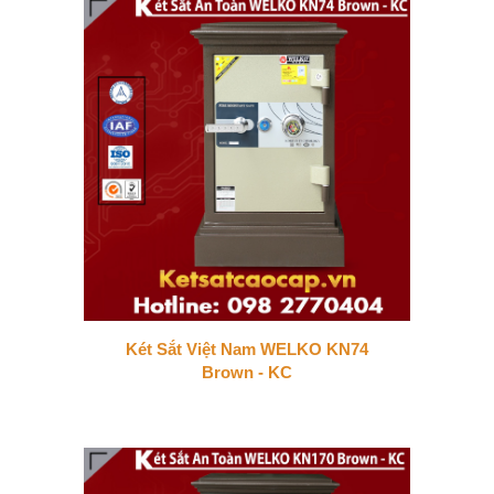
Két Sắt Việt Nam WELKO KN74
Brown - KC