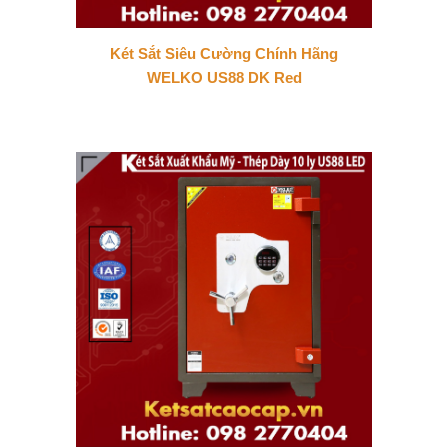
Két Sắt Siêu Cường Chính Hãng
WELKO US88 DK Red