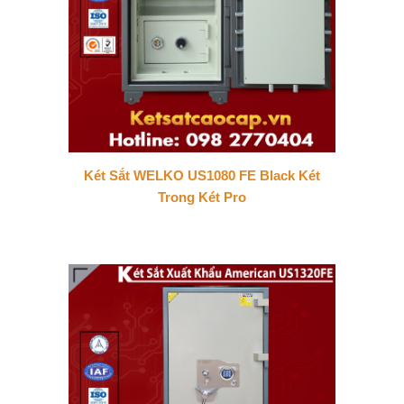
Két Sắt WELKO US1080 FE Black Két
Trong Két Pro