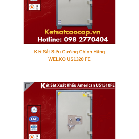
Két Sắt Siêu Cường Chính Hãng
WELKO US1320 FE