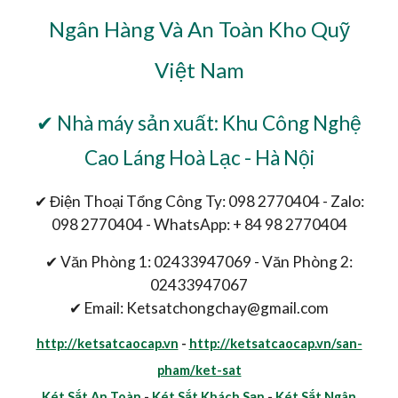
Ngân Hàng Và An Toàn Kho Quỹ
Việt Nam
✔ Nhà máy sản xuất: Khu Công Nghệ
Cao Láng Hoà Lạc - Hà Nội
✔ Điện Thoại Tổng Công Ty: 098 2770404 - Zalo:
098 2770404 - WhatsApp: + 84 98 2770404
✔ Văn Phòng 1: 02433947069 - Văn Phòng 2:
02433947067
✔ Email: Ketsatchongchay@gmail.com
http://ketsatcaocap.vn
-
http://ketsatcaocap.vn/san-
pham/ket-sat
Két Sắt An Toàn
-
Két Sắt Khách Sạn
-
Két Sắt Ngân