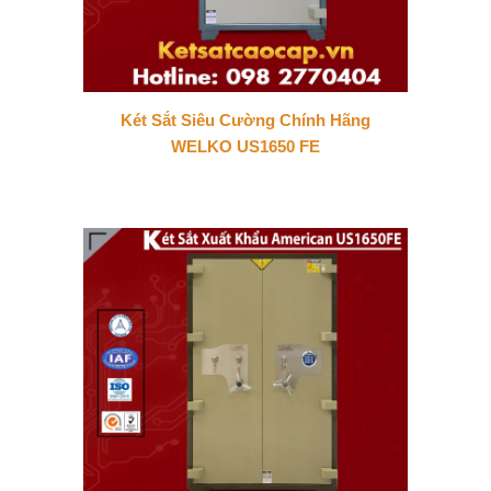
Két Sắt Siêu Cường Chính Hãng
WELKO US1650 FE