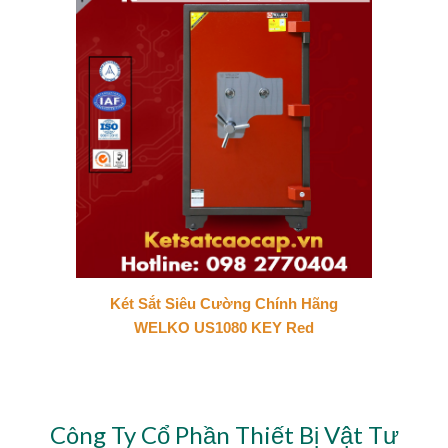
Két Sắt Siêu Cường Chính Hãng
WELKO US1080 KEY Red
Công Ty Cổ Phần Thiết Bị Vật Tư