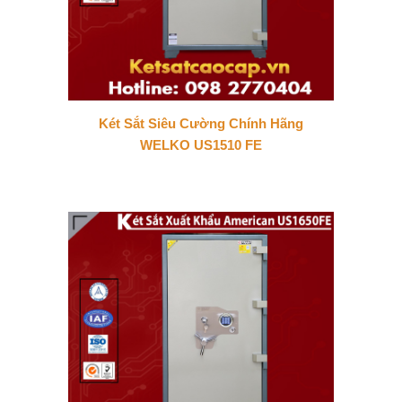
Két Sắt Siêu Cường Chính Hãng
WELKO US1510 FE