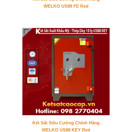
WELKO US88 FE Red
Két Sắt Siêu Cường Chính Hãng
WELKO US88 KEY Red