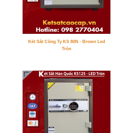
Két Sắt Công Ty KS 80N - Brown Led
Tròn