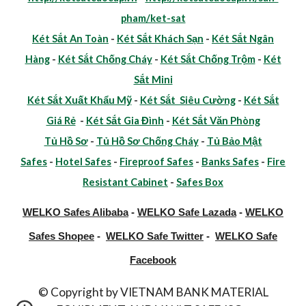
pham/ket-sat
Két Sắt An Toàn
-
Két Sắt Khách Sạn
-
Két Sắt Ngân
Hàng
-
Két Sắt Chống Cháy
-
Két Sắt Chống Trộm
-
Két
Sắt Mini
Két Sắt Xuất Khẩu Mỹ
-
Két Sắt Siêu Cường
-
Két Sắt
Giá Rẻ
-
Két Sắt Gia Đình
-
Két Sắt Văn Phòng
Tủ Hồ Sơ
-
Tủ Hồ Sơ Chống Cháy
-
Tủ Bảo Mật
Safes
-
Hotel Safes
-
Fireproof Safes
-
Banks Safes
-
Fire
Resistant Cabinet
-
Safes Box
WELKO Safes Alibaba
-
WELKO Safe Lazada
-
WELKO
Safes Shopee
-
WELKO Safe Twitter
-
WELKO Safe
Facebook
© Copyright by VIETNAM BANK MATERIAL