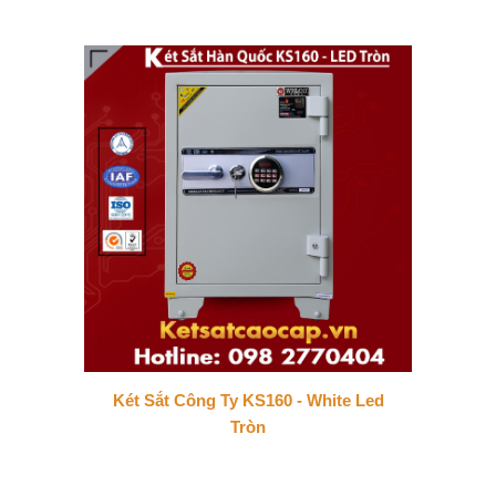
Két Sắt Công Ty KS160 - White Led
Tròn