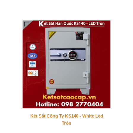
Két Sắt Công Ty KS140 - White Led
Tròn