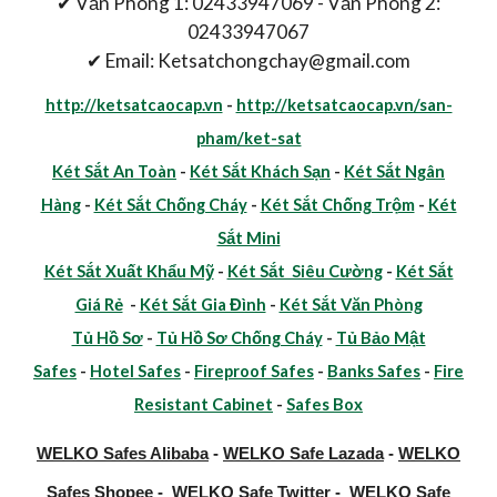
✔ Văn Phòng 1: 02433947069 - Văn Phòng 2:
02433947067
✔ Email: Ketsatchongchay@gmail.com
http://ketsatcaocap.vn
-
http://ketsatcaocap.vn/san-
pham/ket-sat
Két Sắt An Toàn
-
Két Sắt Khách Sạn
-
Két Sắt Ngân
Hàng
-
Két Sắt Chống Cháy
-
Két Sắt Chống Trộm
-
Két
Sắt Mini
Két Sắt Xuất Khẩu Mỹ
-
Két Sắt Siêu Cường
-
Két Sắt
Giá Rẻ
-
Két Sắt Gia Đình
-
Két Sắt Văn Phòng
Tủ Hồ Sơ
-
Tủ Hồ Sơ Chống Cháy
-
Tủ Bảo Mật
Safes
-
Hotel Safes
-
Fireproof Safes
-
Banks Safes
-
Fire
Resistant Cabinet
-
Safes Box
WELKO Safes Alibaba
-
WELKO Safe Lazada
-
WELKO
Safes Shopee
-
WELKO Safe Twitter
-
WELKO Safe