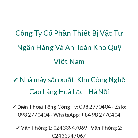
Công Ty Cổ Phần Thiết Bị Vật Tư
Ngân Hàng Và An Toàn Kho Quỹ
Việt Nam
✔ Nhà máy sản xuất: Khu Công Nghệ
Cao Láng Hoà Lạc - Hà Nội
✔ Điện Thoại Tổng Công Ty: 098 2770404 - Zalo:
098 2770404 - WhatsApp: + 84 98 2770404
✔ Văn Phòng 1: 02433947069 - Văn Phòng 2:
02433947067