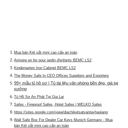
Mua bán Két sắt mini cao cấp an toàn
Armoire en fer pour jardin d'enfants BEMC LS2
Kindergarten Iron Cabinet BEMC LS2
The Money Safe In CEO Offices Suppliers and Exporters
99+ mẫu tủ hồ sơ | Tủ tài liệu văn phòng bền đẹp, giá tại
xưởng
Tủ Hồ Sơ An Phát Tại Gia Lai
Safes - Fireproof Safes, Hotel Safes | WELKO Safes
https://sites.google.com/view/diachiketsatvantayhagiang
Wall Safe Box For Dealer Car Keys Munich Germany - Mua
bán Két sắt mini cao cấp an toàn