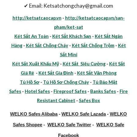
✔ Email: Ketsatchongchay@gmail.com
http://ketsatcaocap.vn
-
http://ketsatcaocap.vn/san-
pham/ket-sat
Két Sắt An Toàn
-
Két Sắt Khách Sạn
-
Két Sắt Ngân
Hàng
-
Két Sắt Chống Cháy
-
Két Sắt Chống Trộm
-
Két
Sắt Mini
Két Sắt Xuất Khẩu Mỹ
-
Két Sắt Siêu Cường
-
Két Sắt
Giá Rẻ
-
Két Sắt Gia Đình
-
Két Sắt Văn Phòng
Tủ Hồ Sơ
-
Tủ Hồ Sơ Chống Cháy
-
Tủ Bảo Mật
Safes
-
Hotel Safes
-
Fireproof Safes
-
Banks Safes
-
Fire
Resistant Cabinet
-
Safes Box
WELKO Safes Alibaba
-
WELKO Safe Lazada
-
WELKO
Safes Shopee
-
WELKO Safe Twitter
-
WELKO Safe
Facebook