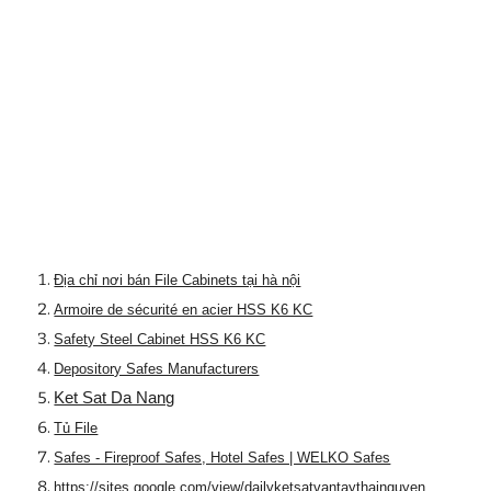
Địa chỉ nơi bán File Cabinets tại hà nội
Armoire de sécurité en acier HSS K6 KC
Safety Steel Cabinet HSS K6 KC
Depository Safes Manufacturers
Ket Sat Da Nang
Tủ File
Safes - Fireproof Safes, Hotel Safes | WELKO Safes
https://sites.google.com/view/dailyketsatvantaythainguyen