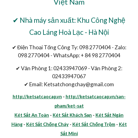
Việt Nam
✔ Nhà máy sản xuất: Khu Công Nghệ
Cao Láng Hoà Lạc - Hà Nội
✔ Điện Thoại Tổng Công Ty: 098 2770404 - Zalo:
098 2770404 - WhatsApp: + 84 98 2770404
✔ Văn Phòng 1: 02433947069 - Văn Phòng 2:
02433947067
✔ Email: Ketsatchongchay@gmail.com
http://ketsatcaocap.vn
-
http://ketsatcaocap.vn/san-
pham/ket-sat
Két Sắt An Toàn
-
Két Sắt Khách Sạn
-
Két Sắt Ngân
Hàng
-
Két Sắt Chống Cháy
-
Két Sắt Chống Trộm
-
Két
Sắt Mini