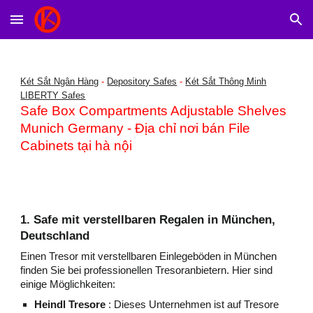
Skip to main content
Skip to navigation
Két Sắt Ngân Hàng
-
Depository Safes
-
Két Sắt Thông Minh
LIBERTY Safes
Safe Box Compartments Adjustable Shelves
Munich Germany - Địa chỉ nơi bán File
Cabinets tại hà nội
1. Safe mit verstellbaren Regalen in München,
Deutschland
Einen Tresor mit verstellbaren Einlegeböden in München
finden Sie bei professionellen Tresoranbietern. Hier sind
einige Möglichkeiten:
Heindl Tresore
: Dieses Unternehmen ist auf Tresore