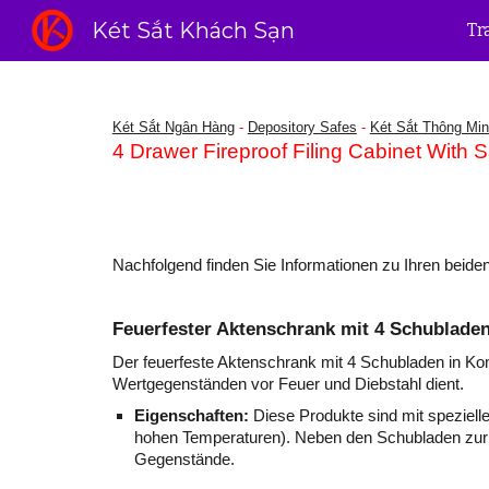
Két Sắt Khách Sạn
Tr
Sk
Két Sắt Ngân Hàng
-
Depository Safes
-
Két Sắt Thông Mi
4 Drawer Fireproof Filing Cabinet With
Nachfolgend finden Sie Informationen zu Ihren beide
Feuerfester Aktenschrank mit 4 Schublade
Der feuerfeste Aktenschrank mit 4 Schubladen in Ko
Wertgegenständen vor Feuer und Diebstahl dient.
Eigenschaften:
Diese Produkte sind mit spezielle
hohen Temperaturen). Neben den Schubladen zur 
Gegenstände.