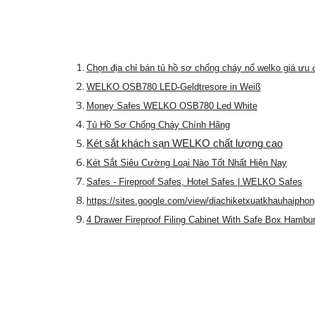
Chọn địa chỉ bán tủ hồ sơ chống cháy nổ welko giá ưu 
WELKO OSB780 LED-Geldtresore in Weiß
Money Safes WELKO OSB780 Led White
Tủ Hồ Sơ Chống Cháy Chính Hãng
Két sắt khách sạn WELKO chất lượng cao
Két Sắt Siêu Cường Loại Nào Tốt Nhất Hiện Nay
Safes - Fireproof Safes, Hotel Safes | WELKO Safes
https://sites.google.com/view/diachiketxuatkhauhaiphon
4 Drawer Fireproof Filing Cabinet With Safe Box Hambu