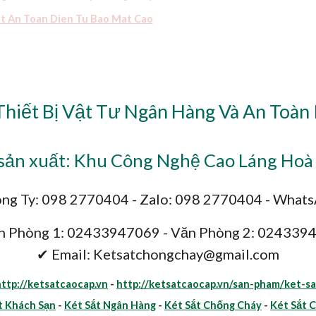
at An Toan Dien Tu Bao Mat Cao
Thiết Bị Vật Tư Ngân Hàng Và An Toàn
ản xuất: Khu Công Nghệ Cao Láng Hoà 
ng Ty: 098 2770404 - Zalo: 098 2770404 - What
n Phòng 1: 02433947069 - Văn Phòng 2: 024339
✔ Email: Ketsatchongchay@gmail.com
http://ketsatcaocap.vn
-
http://ketsatcaocap.vn/san-pham/ket-sa
t Khách Sạn
-
Két Sắt Ngân Hàng
-
Két Sắt Chống Cháy
-
Két Sắt 