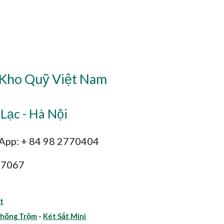
 Kho Quỹ Việt Nam
Lạc - Hà Nội
sApp: + 84 98 2770404
47067
t
Chống Trộm
-
Két Sắt Mini