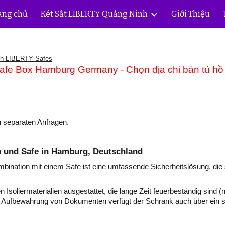
ang chủ
Két Sắt LIBERTY Quảng Ninh
Giới Thiệu
ip to main content
Skip to navigat
nh LIBERTY Safes
 Safe Box Hamburg Germany - Chọn địa chỉ bán tủ hồ
n separaten Anfragen.
n und Safe in Hamburg, Deutschland
mbination mit einem Safe ist eine umfassende Sicherheitslösung, d
n Isoliermaterialien ausgestattet, die lange Zeit feuerbeständig sind
Aufbewahrung von Dokumenten verfügt der Schrank auch über ein se