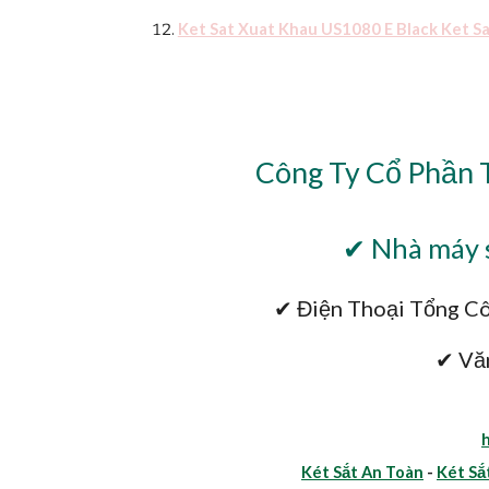
Ket Sat Xuat Khau US1080 E Black Ket S
Công Ty Cổ Phần 
✔ Nhà máy s
✔ Điện Thoại Tổng Cô
✔ Vă
Két Sắt An Toàn
-
Két Sắ