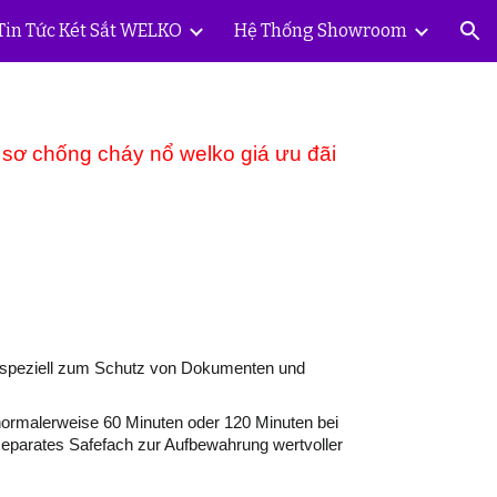
Tin Tức Két Sắt WELKO
Hệ Thống Showroom
ion
 sơ chống cháy nổ welko giá ưu đãi
ie speziell zum Schutz von Dokumenten und
 (normalerweise 60 Minuten oder 120 Minuten bei
parates Safefach zur Aufbewahrung wertvoller