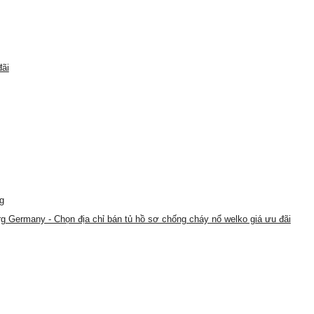
đãi
g
rg Germany - Chọn địa chỉ bán tủ hồ sơ chống cháy nổ welko giá ưu đãi