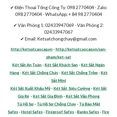
✔ Điện Thoại Tổng Công Ty: 098 2770404 - Zalo:
098 2770404 - WhatsApp: + 84 98 2770404
✔ Văn Phòng 1: 02433947069 - Văn Phòng 2:
02433947067
✔ Email: Ketsatchongchay@gmail.com
http://ketsatcaocap.vn
-
http://ketsatcaocap.vn/san-
pham/ket-sat
Két Sắt An Toàn
-
Két Sắt Khách Sạn
-
Két Sắt Ngân
Hàng
-
Két Sắt Chống Cháy
-
Két Sắt Chống Trộm
-
Két
Sắt Mini
Két Sắt Xuất Khẩu Mỹ
-
Két Sắt Siêu Cường
-
Két Sắt
Giá Rẻ
-
Két Sắt Gia Đình
-
Két Sắt Văn Phòng
Tủ Hồ Sơ
-
Tủ Hồ Sơ Chống Cháy
-
Tủ Bảo Mật
Safes
-
Hotel Safes
-
Fireproof Safes
-
Banks Safes
-
Fire