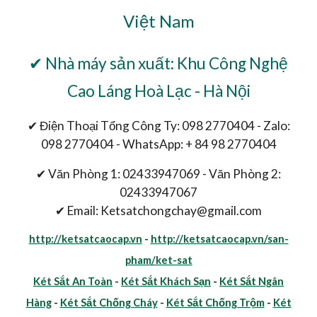
Việt Nam
✔ Nhà máy sản xuất: Khu Công Nghệ
Cao Láng Hoà Lạc - Hà Nội
✔ Điện Thoại Tổng Công Ty: 098 2770404 - Zalo:
098 2770404 - WhatsApp: + 84 98 2770404
✔ Văn Phòng 1: 02433947069 - Văn Phòng 2:
02433947067
✔ Email: Ketsatchongchay@gmail.com
http://ketsatcaocap.vn
-
http://ketsatcaocap.vn/san-
pham/ket-sat
Két Sắt An Toàn
-
Két Sắt Khách Sạn
-
Két Sắt Ngân
Hàng
-
Két Sắt Chống Cháy
-
Két Sắt Chống Trộm
-
Két