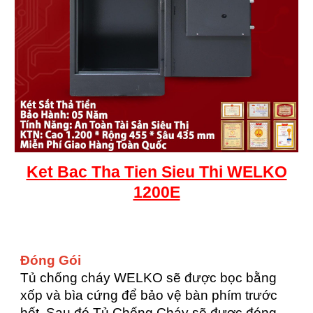
Ket
Bac
Tha Tien Sieu Thi WELKO
1200E
Đóng Gói
Tủ chống cháy WELKO sẽ được bọc bằng
xốp và bìa cứng để bảo vệ bàn phím trước
hết. Sau đó Tủ Chống Cháy sẽ được đóng