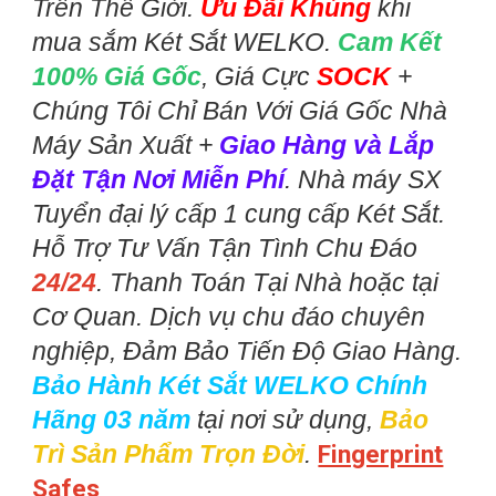
Trên Thế Giới.
Ưu Đãi Khủng
khi
mua sắm Két Sắt WELKO.
Cam Kết
100% Giá Gốc
, Giá Cực
SOCK
+
Chúng Tôi Chỉ Bán Với Giá Gốc Nhà
Máy Sản Xuất +
Giao Hàng và Lắp
Đặt Tận Nơi Miễn Phí
. Nhà máy SX
Tuyển đại lý cấp 1 cung cấp Két Sắt.
Hỗ Trợ Tư Vấn Tận Tình Chu Đáo
24/24
. Thanh Toán Tại Nhà hoặc tại
Cơ Quan. Dịch vụ chu đáo chuyên
nghiệp, Đảm Bảo Tiến Độ Giao Hàng.
Bảo Hành Két Sắt WELKO Chính
Hãng 03 năm
tại nơi sử dụng,
Bảo
Trì Sản Phẩm Trọn Đời
.
Fingerprint
Safes