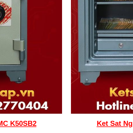
EMC K50SB2
Ket Sat N