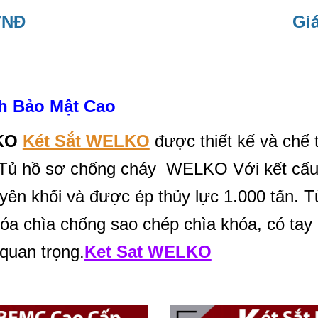
VNĐ
Giá
h Bảo Mật Cao
KO
Két Sắt WELKO
được thiết kế và chế 
 Tủ hồ sơ chống cháy WELKO Với kết cấu 
yên khối và được ép thủy lực 1.000 tấn. 
khóa chìa chống sao chép chìa khóa, có t
 quan trọng.
Ket Sat WELKO