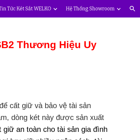
Tin Tức Két Sắt WELKO
Hệ Thống Showroom
ion
SB2 Thương Hiệu Uy
ể cất giữ và bảo vệ tài sản
am, dòng két này được sản xuất
t giữ an toàn cho tài sản gia đình