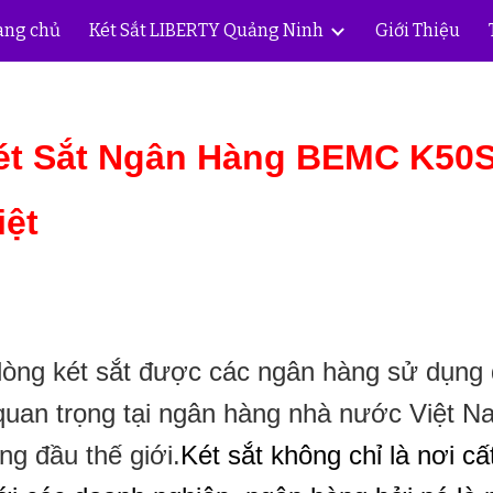
ang chủ
Két Sắt LIBERTY Quảng Ninh
Giới Thiệu
ip to main content
Skip to navigat
ét Sắt Ngân Hàng BEMC K50
iệt
dòng két sắt được các ngân hàng sử dụng đ
quan trọng tại ngân hàng nhà nước Việt N
ng đầu thế giới.
Két sắt không chỉ là nơi cấ