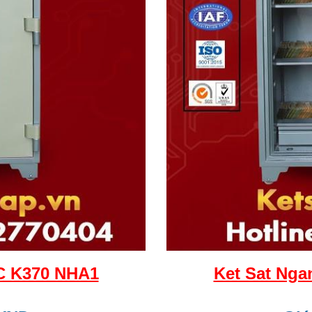
C K370 NHA1
Ket Sat Ng