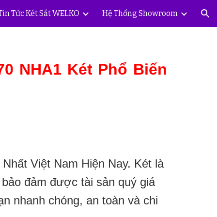
Tin Tức Két Sắt WELKO
Hệ Thống Showroom
ion
70 NHA1 Két Phổ Biến
Nhất Việt Nam Hiện Nay. Két là
n bảo đảm được tài sản quý giá
ạn nhanh chóng, an toàn và chi