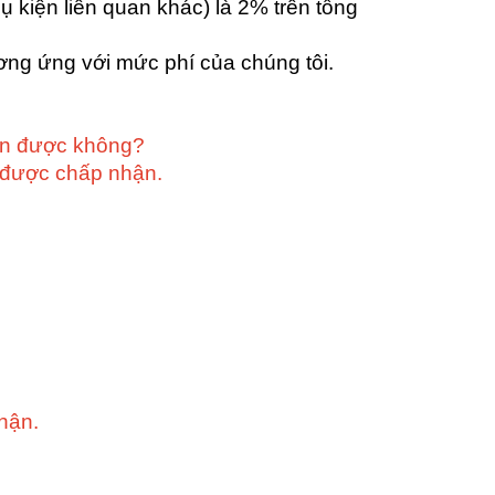
ụ kiện liên quan khác) là 2% trên tổng
ương ứng với mức phí của chúng tôi.
hận được không?
n được chấp nhận.
hận.