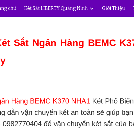
ang chủ
Két Sắt LIBERTY Quảng Ninh
Giới Thiệu
ip to main content
Skip to navigat
Két Sắt Ngân Hàng BEMC K3
ay
Ngân Hàng BEMC K370 NHA1
Két Phổ Biến 
ướng dẫn vận chuyển két an toàn sẽ giúp bạ
ne 0982770404 để vận chuyển két sắt của b