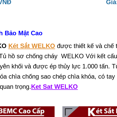
 VNĐ
Giá
h Bảo Mật Cao
KO
Két Sắt WELKO
được thiết kế và chế 
 Tủ hồ sơ chống cháy WELKO Với kết cấu 
yên khối và được ép thủy lực 1.000 tấn. 
khóa chìa chống sao chép chìa khóa, có t
 quan trọng.
Ket Sat WELKO