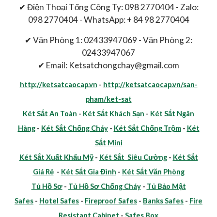
✔ Điện Thoại Tổng Công Ty: 098 2770404 - Zalo:
098 2770404 - WhatsApp: + 84 98 2770404
✔ Văn Phòng 1: 02433947069 - Văn Phòng 2:
02433947067
✔ Email: Ketsatchongchay@gmail.com
http://ketsatcaocap.vn
-
http://ketsatcaocap.vn/san-
pham/ket-sat
Két Sắt An Toàn
-
Két Sắt Khách Sạn
-
Két Sắt Ngân
Hàng
-
Két Sắt Chống Cháy
-
Két Sắt Chống Trộm
-
Két
Sắt Mini
Két Sắt Xuất Khẩu Mỹ
-
Két Sắt Siêu Cường
-
Két Sắt
Giá Rẻ
-
Két Sắt Gia Đình
-
Két Sắt Văn Phòng
Tủ Hồ Sơ
-
Tủ Hồ Sơ Chống Cháy
-
Tủ Bảo Mật
Safes
-
Hotel Safes
-
Fireproof Safes
-
Banks Safes
-
Fire
Resistant Cabinet
-
Safes Box