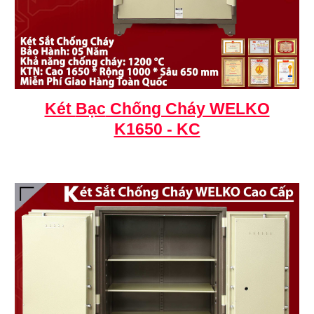
Két
Bạc
Chống Cháy WELKO
K1650 - KC