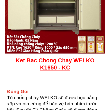
Ket
Bac
Chong Chay WELKO
K1650 - KC
Đóng Gói
Tủ chống cháy WELKO sẽ được bọc bằng
xốp và bìa cứng để bảo vệ bàn phím trước
hết. Sau đó Tủ Chống Cháy sẽ được đóng