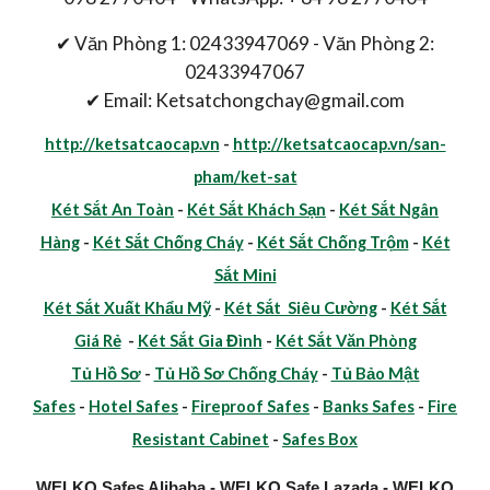
✔ Văn Phòng 1: 02433947069 - Văn Phòng 2:
02433947067
✔ Email: Ketsatchongchay@gmail.com
http://ketsatcaocap.vn
-
http://ketsatcaocap.vn/san-
pham/ket-sat
Két Sắt An Toàn
-
Két Sắt Khách Sạn
-
Két Sắt Ngân
Hàng
-
Két Sắt Chống Cháy
-
Két Sắt Chống Trộm
-
Két
Sắt Mini
Két Sắt Xuất Khẩu Mỹ
-
Két Sắt Siêu Cường
-
Két Sắt
Giá Rẻ
-
Két Sắt Gia Đình
-
Két Sắt Văn Phòng
Tủ Hồ Sơ
-
Tủ Hồ Sơ Chống Cháy
-
Tủ Bảo Mật
Safes
-
Hotel Safes
-
Fireproof Safes
-
Banks Safes
-
Fire
Resistant Cabinet
-
Safes Box
WELKO Safes Alibaba
-
WELKO Safe Lazada
-
WELKO