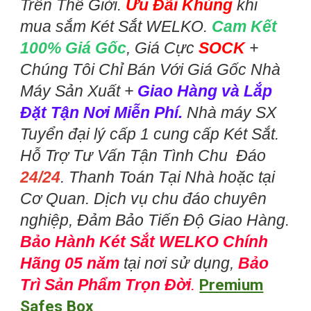
Trên Thế Giới.
Ưu Đãi Khủng
khi
mua sắm Két Sắt WELKO.
Cam Kết
100% Giá Gốc
, Giá Cực
SOCK
+
Chúng Tôi Chỉ Bán Với Giá Gốc Nhà
Máy Sản Xuất +
Giao Hàng và Lắp
Đặt Tận Nơi Miễn Phí.
Nhà máy SX
Tuyển đại lý cấp 1 cung cấp Két Sắt.
Hỗ Trợ Tư Vấn Tận Tình Chu Đáo
24/24
. Thanh Toán Tại Nhà hoặc tại
Cơ Quan. Dịch vụ chu đáo chuyên
nghiệp, Đảm Bảo Tiến Độ Giao Hàng.
Bảo Hành Két Sắt WELKO Chính
Hãng 05 năm
tại nơi sử dụng,
Bảo
Trì Sản Phẩm Trọn Đời
.
Premium
Safes Box