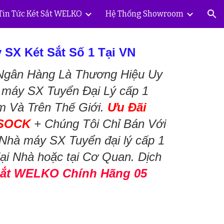
Tin Tức Két Sắt WELKO
Hệ Thống Showroom
ion
 SX Két Sắt Số 1 Tại VN
 Ngân Hàng Là Thương Hiệu Uy
à máy SX Tuyển Đại Lý cấp 1
m Và Trên Thế Giới.
Ưu Đãi
SOCK
+ Chúng Tôi Chỉ Bán Với
Nhà máy SX Tuyển đại lý cấp 1
ại Nhà hoặc tại Cơ Quan. Dịch
Sắt WELKO Chính Hãng 05