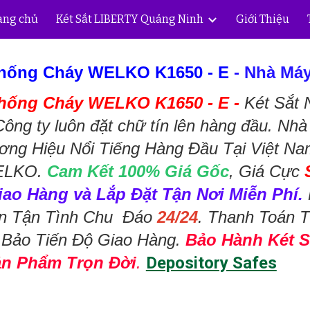
ang chủ
Két Sắt LIBERTY Quảng Ninh
Giới Thiệu
ip to main content
Skip to navigat
Chống Cháy WELKO K1650 - E
- Nhà Máy
Chống Cháy WELKO K1650 - E -
Két Sắt
ông ty luôn đặt chữ tín lên hàng đầu. Nh
ơng Hiệu Nổi Tiếng Hàng Đầu Tại Việt Na
WELKO.
Cam Kết 100% Giá Gốc
, Giá Cực
iao Hàng và Lắp Đặt Tận Nơi Miễn Phí.
Vấn Tận Tình Chu Đáo
24/24
. Thanh Toán T
 Bảo Tiến Độ Giao Hàng.
Bảo Hành Két 
ản Phẩm Trọn Đời
.
Depository Safes