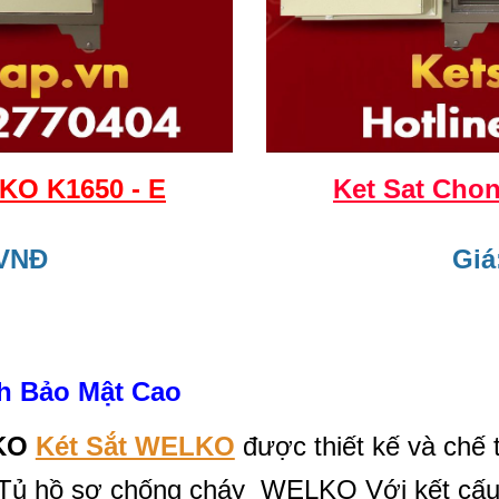
KO K1650 - E
Ket Sat Cho
 VNĐ
Giá
h Bảo Mật Cao
KO
Két Sắt WELKO
được thiết kế và chế 
 Tủ hồ sơ chống cháy WELKO Với kết cấu 