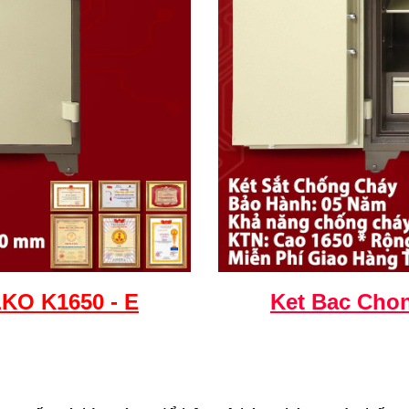
O K1650 - E
Ket
Bac
Chon