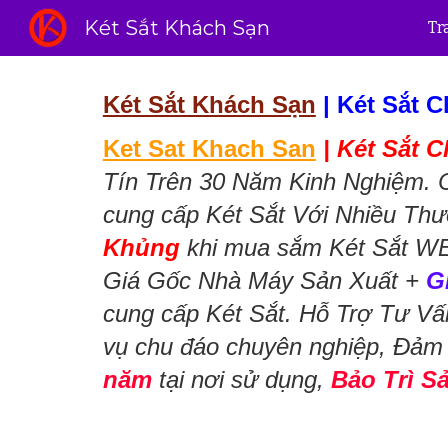
Két Sắt Khách Sạn
Tr
Sk
Két Sắt Khách Sạn
|
Két Sắt 
Ket Sat Khach San
|
Két Sắt 
Tín Trên 30 Năm Kinh Nghiệm. C
cung cấp Két Sắt Với Nhiều Thư
Khủng
khi mua sắm Két Sắt 
Giá Gốc Nhà Máy Sản Xuất +
G
cung cấp Két Sắt. Hỗ Trợ Tư 
vụ chu đáo chuyên nghiệp, Đảm
năm
tại nơi sử dụng,
Bảo Trì S