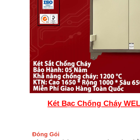
Két
Bạc
Chống Cháy WELK
Đóng Gói