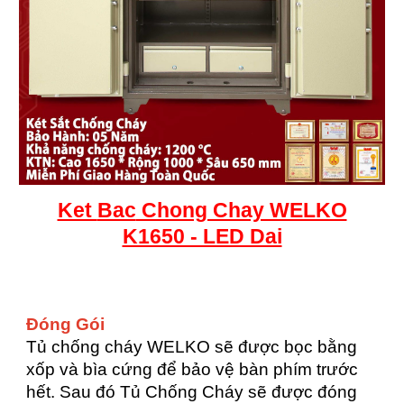
Ket
Bac
Chong Chay WELKO
K1650 - LED Dai
Đóng Gói
Tủ chống cháy WELKO sẽ được bọc bằng
xốp và bìa cứng để bảo vệ bàn phím trước
hết. Sau đó Tủ Chống Cháy sẽ được đóng