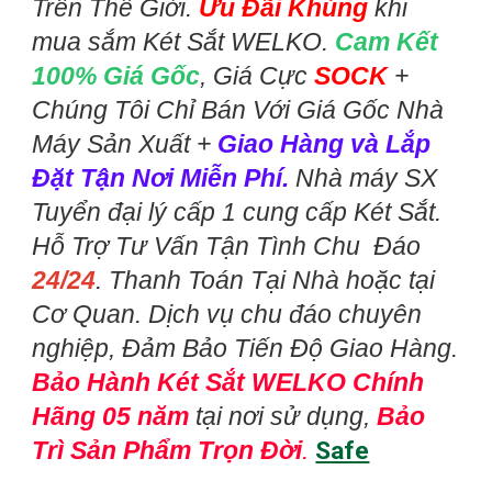
Trên Thế Giới.
Ưu Đãi Khủng
khi
mua sắm Két Sắt WELKO.
Cam Kết
100% Giá Gốc
, Giá Cực
SOCK
+
Chúng Tôi Chỉ Bán Với Giá Gốc Nhà
Máy Sản Xuất +
Giao Hàng và Lắp
Đặt Tận Nơi Miễn Phí.
Nhà máy SX
Tuyển đại lý cấp 1 cung cấp Két Sắt.
Hỗ Trợ Tư Vấn Tận Tình Chu Đáo
24/24
. Thanh Toán Tại Nhà hoặc tại
Cơ Quan. Dịch vụ chu đáo chuyên
nghiệp, Đảm Bảo Tiến Độ Giao Hàng.
Bảo Hành Két Sắt WELKO Chính
Hãng 05 năm
tại nơi sử dụng,
Bảo
Trì Sản Phẩm Trọn Đời
.
Safe