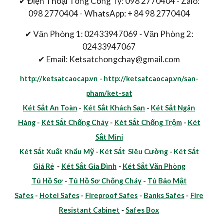
✔ Điện Thoại Tổng Công Ty: 098 2770404 - Zalo:
098 2770404 - WhatsApp: + 84 98 2770404
✔ Văn Phòng 1: 02433947069 - Văn Phòng 2:
02433947067
✔ Email: Ketsatchongchay@gmail.com
http://ketsatcaocap.vn
-
http://ketsatcaocap.vn/san-
pham/ket-sat
Két Sắt An Toàn
-
Két Sắt Khách Sạn
-
Két Sắt Ngân
Hàng
-
Két Sắt Chống Cháy
-
Két Sắt Chống Trộm
-
Két
Sắt Mini
Két Sắt Xuất Khẩu Mỹ
-
Két Sắt Siêu Cường
-
Két Sắt
Giá Rẻ
-
Két Sắt Gia Đình
-
Két Sắt Văn Phòng
Tủ Hồ Sơ
-
Tủ Hồ Sơ Chống Cháy
-
Tủ Bảo Mật
Safes
-
Hotel Safes
-
Fireproof Safes
-
Banks Safes
-
Fire
Resistant Cabinet
-
Safes Box