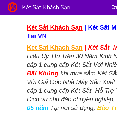
Két Sắt Khách Sạn
Tr
Sk
Két Sắt Khách Sạn
|
Két Sắt 
Tại VN
Ket Sat Khach San
|
Két Sắt 
Hiệu Uy Tín Trên 30 Năm Kinh N
cấp 1 cung cấp Két Sắt Với Nhi
Đãi Khủng
khi mua sắm Két S
Với Giá Gốc Nhà Máy Sản Xuất
cấp 1 cung cấp Két Sắt. Hỗ Tr
Dịch vụ chu đáo chuyên nghiệp
05 năm
Tại nơi sử dụng,
Bảo Tr