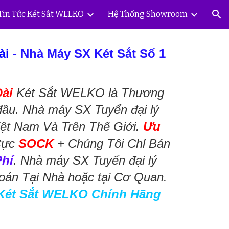
Tin Tức Két Sắt WELKO
Hệ Thống Showroom
ion
ài
- Nhà Máy SX Két Sắt Số 1
Dài
Két Sắt WELKO là Thương
đầu. Nhà máy SX Tuyển đại lý
iệt Nam Và Trên Thế Giới.
Ưu
Cực
SOCK
+ Chúng Tôi Chỉ Bán
Phí
. Nhà máy SX Tuyển đại lý
oán Tại Nhà hoặc tại Cơ Quan.
Két Sắt WELKO Chính Hãng