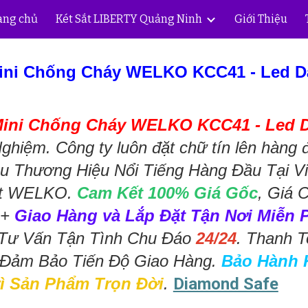
ang chủ
Két Sắt LIBERTY Quảng Ninh
Giới Thiệu
ip to main content
Skip to navigat
Mini Chống Cháy WELKO KCC41 - Led D
Mini Chống Cháy WELKO KCC41 - Led 
ghiệm. Công ty luôn đặt chữ tín lên hàng 
ều Thương Hiệu Nổi Tiếng Hàng Đầu Tại V
ắt WELKO.
Cam Kết 100% Giá Gốc
, Giá 
 +
Giao Hàng và Lắp Đặt Tận Nơi Miễn 
ợ Tư Vấn Tận Tình Chu Đáo
24/24
. Thanh T
, Đảm Bảo Tiến Độ Giao Hàng.
Bảo Hành 
ì Sản Phẩm Trọn Đời
.
Diamond Safe