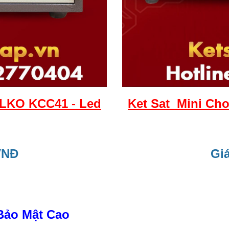
ELKO KCC41 - Led
Ket Sat Mini Ch
VNĐ
Giá
Bảo Mật Cao