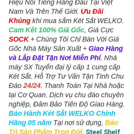
Hiệu Nổi Tiếng Hàng Đầu Tại Việt
Nam Và Trên Thế Giới.
Ưu Đãi
Khủng
khi mua sắm Két Sắt WELKO.
Cam Kết 100% Giá Gốc
, Giá Cực
SOCK
+ Chúng Tôi Chỉ Bán Với Giá
Gốc Nhà Máy Sản Xuất +
Giao Hàng
và Lắp Đặt Tận Nơi Miễn Phí
. Nhà
máy SX Tuyển đại lý cấp 1 cung cấp
Két Sắt. Hỗ Trợ Tư Vấn Tận Tình Chu
Đáo
24/24
. Thanh Toán Tại Nhà hoặc
tại Cơ Quan. Dịch vụ chu đáo chuyên
nghiệp, Đảm Bảo Tiến Độ Giao Hàng.
Bảo Hành Két Sắt WELKO Chính
Hãng 05 năm
Tại nơi sử dụng,
Bảo
Trì Sản Phẩm Trọn Đời
.
Steel Shelf