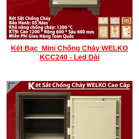
Két
Bạc
Mini Chống Cháy WELKO
KCC240 - Led Dài