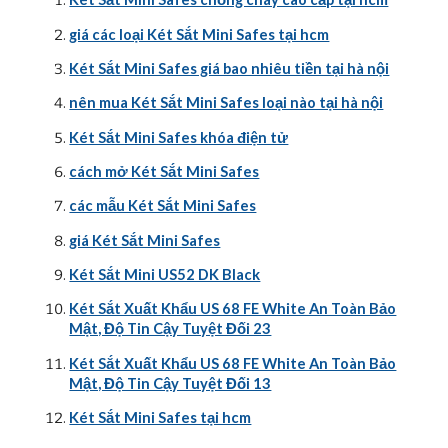
giá các loại Két Sắt Mini Safes tại hcm
Két Sắt Mini Safes giá bao nhiêu tiền tại hà nội
nên mua Két Sắt Mini Safes loại nào tại hà nội
Két Sắt Mini Safes khóa điện tử
cách mở Két Sắt Mini Safes
các mẫu Két Sắt Mini Safes
giá Két Sắt Mini Safes
Két Sắt Mini US52 DK Black
Két Sắt Xuất Khẩu US 68 FE White An Toàn Bảo
Mật, Độ Tin Cậy Tuyệt Đối 23
Két Sắt Xuất Khẩu US 68 FE White An Toàn Bảo
Mật, Độ Tin Cậy Tuyệt Đối 13
Két Sắt Mini Safes tại hcm