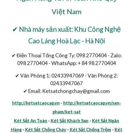
Việt Nam
✔ Nhà máy sản xuất: Khu Công Nghệ
Cao Láng Hoà Lạc - Hà Nội
✔ Điện Thoại Tổng Công Ty: 098 2770404 - Zalo:
098 2770404 - WhatsApp: + 84 98 2770404
✔ Văn Phòng 1: 02433947069 - Văn Phòng 2:
02433947067
✔ Email: Ketsatchongchay@gmail.com
http://ketsatcaocap.vn
-
http://ketsatcaocap.vn/san-
pham/ket-sat
Két Sắt An Toàn
-
Két Sắt Khách Sạn
-
Két Sắt Ngân
Hàng
-
Két Sắt Chống Cháy
-
Két Sắt Chống Trộm
-
Két