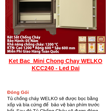
Ket
Bac
Mini Chong Chay WELKO
KCC240 - Led Dai
Đóng Gói
Tủ chống cháy WELKO sẽ được bọc bằng
xốp và bìa cứng để bảo vệ bàn phím trước
hết. Sau đó Tủ Chống Cháy sẽ được đóng