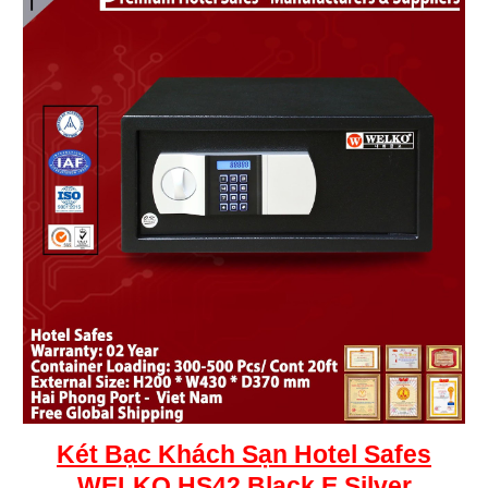
Két
Bạc
Khách Sạn Hotel Safes
WELKO HS42 Black E Silver