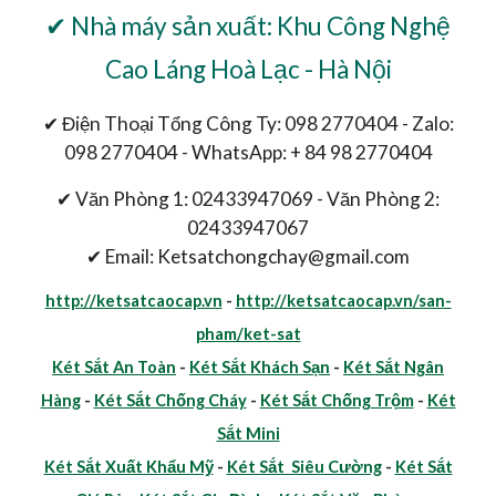
✔ Nhà máy sản xuất: Khu Công Nghệ
Cao Láng Hoà Lạc - Hà Nội
✔ Điện Thoại Tổng Công Ty: 098 2770404 - Zalo:
098 2770404 - WhatsApp: + 84 98 2770404
✔ Văn Phòng 1: 02433947069 - Văn Phòng 2:
02433947067
✔ Email: Ketsatchongchay@gmail.com
http://ketsatcaocap.vn
-
http://ketsatcaocap.vn/san-
pham/ket-sat
Két Sắt An Toàn
-
Két Sắt Khách Sạn
-
Két Sắt Ngân
Hàng
-
Két Sắt Chống Cháy
-
Két Sắt Chống Trộm
-
Két
Sắt Mini
Két Sắt Xuất Khẩu Mỹ
-
Két Sắt Siêu Cường
-
Két Sắt