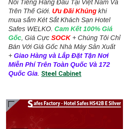
Nổi Tiếng Hàng Đầu Tại Việt Nam Và
Trên Thế Giới.
Ưu Đãi Khủng
khi
mua sắm Két Sắt Khách Sạn Hotel
Safes WELKO.
Cam Kết 100% Giá
Gốc
, Giá Cực
SOCK
+ Chúng Tôi Chỉ
Bán Với Giá Gốc Nhà Máy Sản Xuất
+
Giao Hàng và Lắp Đặt Tận Nơi
Miễn Phí Trên Toàn Quốc Và 172
Quốc Gia
.
Steel Cabinet