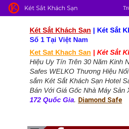
Két Sắt Khách Sạn
Tr
Sk
Két Sắt Khách Sạn
|
Két Sắt 
Số 1 Tại Việt Nam
Ket Sat Khach San
|
Két Sắt 
Hiệu Uy Tín Trên 30 Năm Kinh Ng
Safes WELKO Thương Hiệu Nổi 
sắm Két Sắt Khách Sạn Hotel 
Bán Với Giá Gốc Nhà Máy Sản 
172 Quốc Gia
.
Diamond Safe