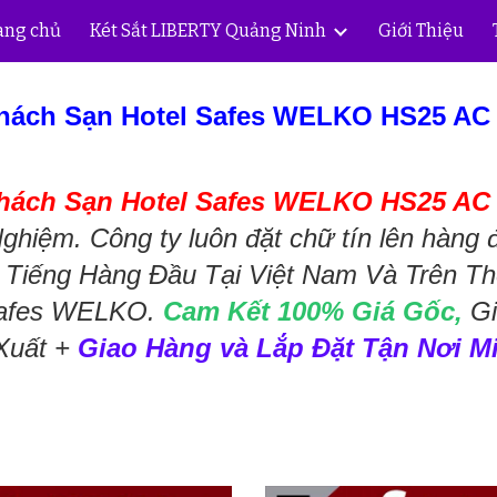
ang chủ
Két Sắt LIBERTY Quảng Ninh
Giới Thiệu
ip to main content
Skip to navigat
Khách Sạn Hotel Safes WELKO HS25 A
Khách Sạn Hotel Safes WELKO HS25 AC
hiệm. Công ty luôn đặt chữ tín lên hàng 
Tiếng Hàng Đầu Tại Việt Nam Và Trên Th
Safes WELKO.
Cam Kết 100% Giá Gốc,
Gi
Xuất +
Giao Hàng và Lắp Đặt Tận Nơi M