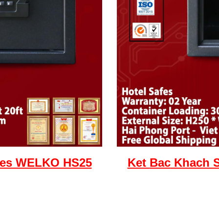
fes WELKO HS25
Ket
Bac
Khach S