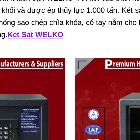
hối và được ép thủy lực 1.000 tấn. Két sắ
chống sao chép chìa khóa, có tay nắm ch
ng.
Ket Sat WELKO