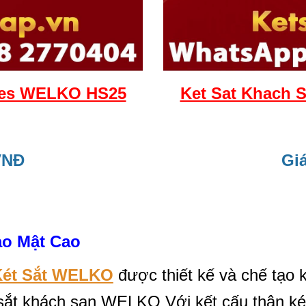
afes WELKO HS25
Ket Sat Khach 
VNĐ
Giá
ảo Mật Cao
Két Sắt WELKO
được thiết kế và chế tạo 
sắt khách sạn WELKO Với kết cấu thân két