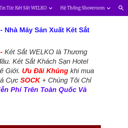
Tin Tức Két Sắt WELKO
Hệ Thống Showroom
ion
C
- Nhà Máy Sản Xuất Két Sắt
 -
Két Sắt WELKO là Thương
đầu. Két Sắt Khách Sạn Hotel
ế Giới.
Ưu Đãi Khủng
khi mua
á Cực
SOCK
+ Chúng Tôi Chỉ
iễn Phí Trên Toàn Quốc Và