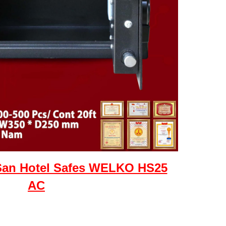
an Hotel Safes WELKO HS25
AC