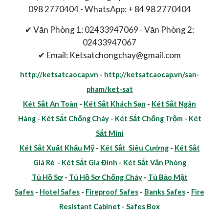
098 2770404 - WhatsApp: + 84 98 2770404
✔ Văn Phòng 1: 02433947069 - Văn Phòng 2:
02433947067
✔ Email: Ketsatchongchay@gmail.com
http://ketsatcaocap.vn
-
http://ketsatcaocap.vn/san-
pham/ket-sat
Két Sắt An Toàn
-
Két Sắt Khách Sạn
-
Két Sắt Ngân
Hàng
-
Két Sắt Chống Cháy
-
Két Sắt Chống Trộm
-
Két
Sắt Mini
Két Sắt Xuất Khẩu Mỹ
-
Két Sắt Siêu Cường
-
Két Sắt
Giá Rẻ
-
Két Sắt Gia Đình
-
Két Sắt Văn Phòng
Tủ Hồ Sơ
-
Tủ Hồ Sơ Chống Cháy
-
Tủ Bảo Mật
Safes
-
Hotel Safes
-
Fireproof Safes
-
Banks Safes
-
Fire
Resistant Cabinet
-
Safes Box