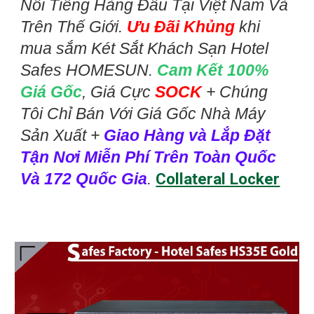
Nổi Tiếng Hàng Đầu Tại Việt Nam Và
Trên Thế Giới.
Ưu Đãi Khủng
khi
mua sắm Két Sắt Khách Sạn Hotel
Safes HOMESUN.
Cam Kết 100%
Giá Gốc
, Giá Cực
SOCK
+ Chúng
Tôi Chỉ Bán Với Giá Gốc Nhà Máy
Sản Xuất +
Giao Hàng và Lắp Đặt
Tận Nơi Miễn Phí Trên Toàn Quốc
Và 172 Quốc Gia
.
Collateral Locker