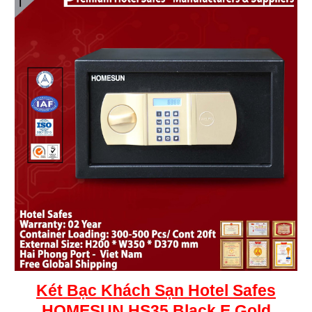
Két
Bạc
Khách Sạn Hotel Safes
HOMESUN HS35 Black E Gold