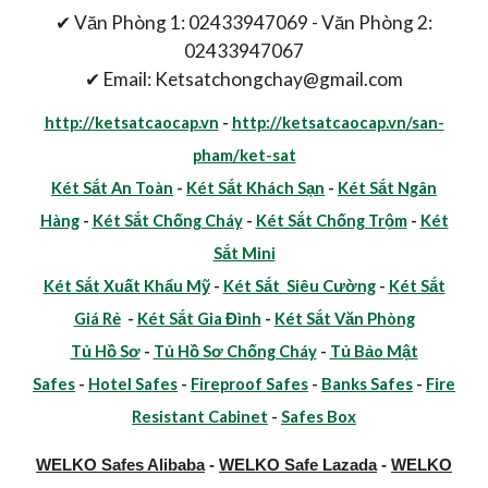
✔ Văn Phòng 1: 02433947069 - Văn Phòng 2:
02433947067
✔ Email: Ketsatchongchay@gmail.com
http://ketsatcaocap.vn
-
http://ketsatcaocap.vn/san-
pham/ket-sat
Két Sắt An Toàn
-
Két Sắt Khách Sạn
-
Két Sắt Ngân
Hàng
-
Két Sắt Chống Cháy
-
Két Sắt Chống Trộm
-
Két
Sắt Mini
Két Sắt Xuất Khẩu Mỹ
-
Két Sắt Siêu Cường
-
Két Sắt
Giá Rẻ
-
Két Sắt Gia Đình
-
Két Sắt Văn Phòng
Tủ Hồ Sơ
-
Tủ Hồ Sơ Chống Cháy
-
Tủ Bảo Mật
Safes
-
Hotel Safes
-
Fireproof Safes
-
Banks Safes
-
Fire
Resistant Cabinet
-
Safes Box
WELKO Safes Alibaba
-
WELKO Safe Lazada
-
WELKO