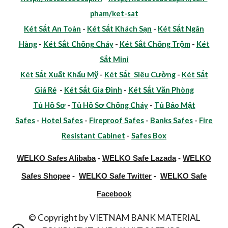
pham/ket-sat
Két Sắt An Toàn
-
Két Sắt Khách Sạn
-
Két Sắt Ngân
Hàng
-
Két Sắt Chống Cháy
-
Két Sắt Chống Trộm
-
Két
Sắt Mini
Két Sắt Xuất Khẩu Mỹ
-
Két Sắt Siêu Cường
-
Két Sắt
Giá Rẻ
-
Két Sắt Gia Đình
-
Két Sắt Văn Phòng
Tủ Hồ Sơ
-
Tủ Hồ Sơ Chống Cháy
-
Tủ Bảo Mật
Safes
-
Hotel Safes
-
Fireproof Safes
-
Banks Safes
-
Fire
Resistant Cabinet
-
Safes Box
WELKO Safes Alibaba
-
WELKO Safe Lazada
-
WELKO
Safes Shopee
-
WELKO Safe Twitter
-
WELKO Safe
Facebook
© Copyright by VIETNAM BANK MATERIAL